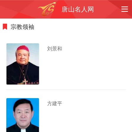
唐山名人网
宗教领袖
刘景和
方建平